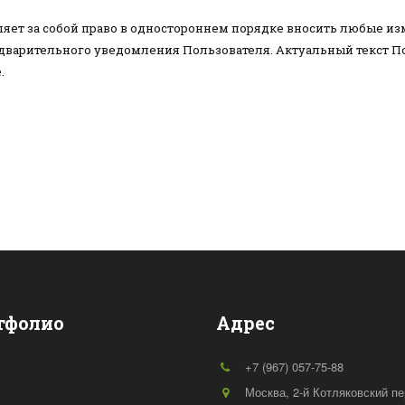
ляет за собой право в одностороннем порядке вносить любые и
дварительного уведомления Пользователя. Актуальный текст 
.
тфолио
Адрес
+7 (967) 057-75-88
Москва
,
2-й Котляковский пер